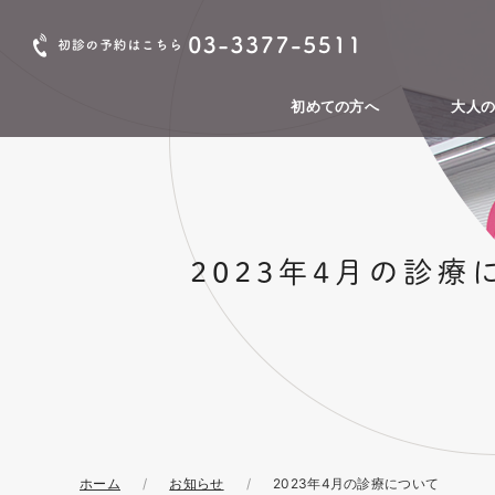
初めての方へ
大人
当院の新型コロナウイル
当院の特徴
当院の診療方針
院長・スタッフ紹介
院内ツアー
初診の流れ
渋谷区の歯科検診につい
周術期口腔ケア
幡ヶ谷からも近い歯医者
虫歯治療
根管治療
歯周病の
口腔外科
審美歯科
ホワイト
クリアコ
インプラ
入れ歯
予防・ク
渋谷区成
渋谷区妊
ス感染対策について
て
です
歯）
ピース矯
2023年4月の診療
ホーム
お知らせ
2023年4月の診療について