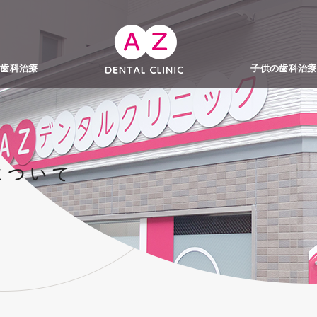
の歯科治療
子供の歯科治療
治療
（親知らずの抜
治療
ニング
レクト（マウス
ント
リーニング
人歯科健康診査
婦歯科健診
子供（幼児）の歯
小児歯科（予防歯
子供の矯正歯科
子供の悪い歯並び
子供の叢生と反対
小児矯正無料相談
渋谷区幼児の無料
正）
行くタイミング
歯治療）
て
矯正治療で改善し
物塗布
ス
について