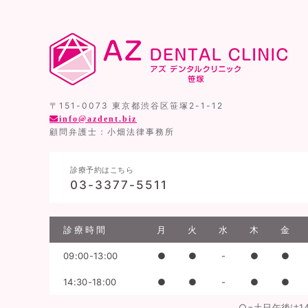
〒151-0073 東京都渋谷区笹塚2-1-12
info@azdent.biz
顧問弁護士：小畑法律事務所
診療予約はこちら
03-3377-5511
診療時間
月
火
水
木
金
09:00-13:00
●
●
-
●
●
14:30-18:00
●
●
-
●
●
○=土日午後は14: