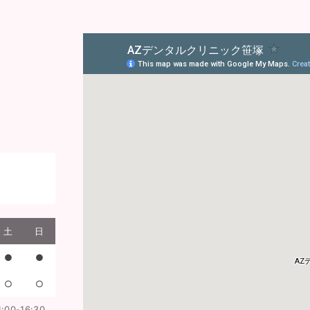
土
日
●
●
○
○
00-16:30