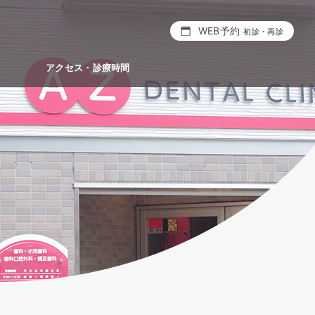
WEB予約
初診・再診
アクセス・診療時間
医者に
科・虫
につい
咬合を
フッ化
たケー