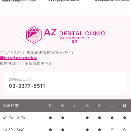
〒151-0073 東京都渋谷区笹塚2-1-12
info@azdent.biz
顧問弁護士：小畑法律事務所
診療予約はこちら
03-3377-5511
診療時間
月
火
水
木
金
土
日
09:00-13:00
●
●
-
●
●
●
●
14:30-18:00
●
●
-
●
●
○
○