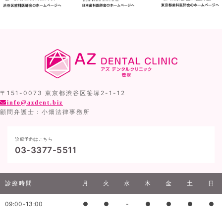
〒151-0073 東京都渋谷区笹塚2-1-12
info@azdent.biz
顧問弁護士：小畑法律事務所
診療予約はこちら
03-3377-5511
診療時間
月
火
水
木
金
土
日
09:00-13:00
●
●
-
●
●
●
●